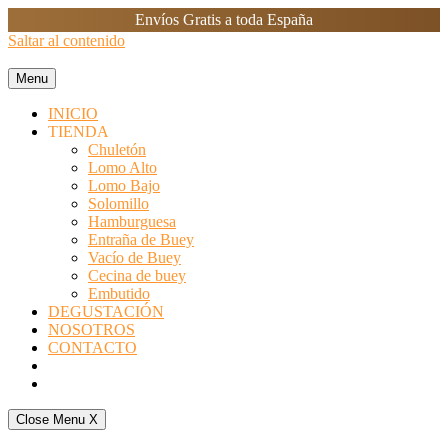
Envíos Gratis a toda España
Saltar al contenido
Menu
INICIO
TIENDA
Chuletón
Lomo Alto
Lomo Bajo
Solomillo
Hamburguesa
Entraña de Buey
Vacío de Buey
Cecina de buey
Embutido
DEGUSTACIÓN
NOSOTROS
CONTACTO
Close Menu
X