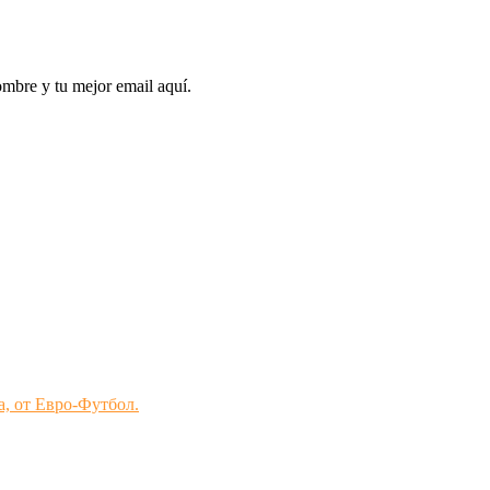
ombre y tu mejor email aquí.
а, от Евро-Футбол.