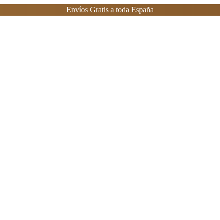
Envíos Gratis a toda España