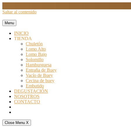
Saltar al contenido
Menu
INICIO
TIENDA
Chuletón
Lomo Alto
Lomo Bajo
Solomillo
Hamburguesa
Entraña de Buey
Vacío de Buey
Cecina de buey
Embutido
DEGUSTACIÓN
NOSOTROS
CONTACTO
Close Menu
X