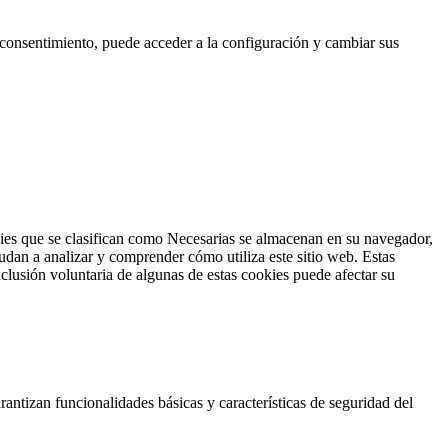
 consentimiento, puede acceder a la configuración y cambiar sus
kies que se clasifican como Necesarias se almacenan en su navegador,
udan a analizar y comprender cómo utiliza este sitio web. Estas
clusión voluntaria de algunas de estas cookies puede afectar su
antizan funcionalidades básicas y características de seguridad del