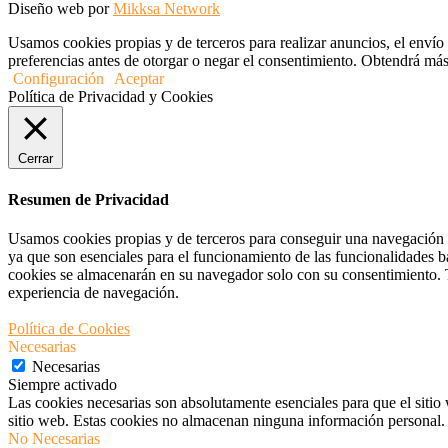
Diseño web por
Mikksa Network
Usamos cookies propias y de terceros para realizar anuncios, el enví
preferencias antes de otorgar o negar el consentimiento. Obtendrá má
Configuración
Aceptar
Política de Privacidad y Cookies
Cerrar
Resumen de Privacidad
Usamos cookies propias y de terceros para conseguir una navegación p
ya que son esenciales para el funcionamiento de las funcionalidades b
cookies se almacenarán en su navegador solo con su consentimiento. Ta
experiencia de navegación.
Política de Cookies
Necesarias
Necesarias
Siempre activado
Las cookies necesarias son absolutamente esenciales para que el sitio 
sitio web. Estas cookies no almacenan ninguna información personal.
No Necesarias