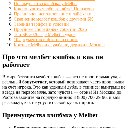
Преимущества кэшбэка у Melbet
Как получить мелбет кэшбэк? Пошагово
Правильное использование и лайфхаки
Сравнение мелбет кэшбэк с другими БК
Таблица тарифов и условий
Прогнозы спортивных событий 2026
Топ БК 2026: где Melbet в ударе
10 аргументов и фактов о спорте
Контакт Melbet и служба поддержки в Москве
Про что мелбет кэшбэк и как он
работает
В мире беттинга мелбет кэшбэк — это не просто замануха, а
реальный
бонус-откат
, который возвращает часть проигрыша
на счёт игрока. Это как удачный дубль в теннисе: выигрыш не
всегда на первом мяче, зато чувства — огонь! Из Москвы до
Ростова звоните на горячую линию 8 (800) 700-29-90, и вам
расскажут, как не упустить свой кусок пирога.
Преимущества кэшбэка у Melbet
Возврат части проигрыша — баланс всегда в плюсе