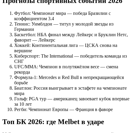
Прогнозы спортивных событий 2026
Футбол: Чемпионат мира — победа Бразилии с
коэффициентом 3.4
Теннис: Уимблдон — титул у молодой звезды из
Германии
Баскетбол: НБА финал между Лейкерс и Бруклин Нетс,
фаворит — Лейкерс
Хоккей: Континентальная лига — ЦСКА снова на
вершине
Киберспорт: The International — победитель команда из
СНГ
UFC/MMA: Чемпион в полутяжёлом весе — смена
рекорда
Формула-1: Mercedes и Red Bull в непрекращающейся
борьбе
Биатлон: Россия выигрывает в эстафете на чемпионате
мира
Гольф: PGA тур — американец завоевает кубок впервые
за 10 лет
Регби: Чемпионат Европы — Франция в фаворе
Топ БК 2026: где Melbet в ударе