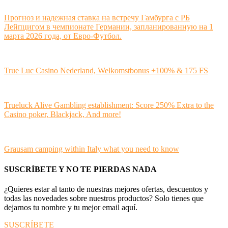
Прогноз и надежная ставка на встречу Гамбурга с РБ
Лейпцигом в чемпионате Германии, запланированную на 1
марта 2026 года, от Евро-Футбол.
True Luc Casino Nederland, Welkomstbonus +100% & 175 FS
Trueluck Alive Gambling establishment: Score 250% Extra to the
Casino poker, Blackjack, And more!
Grausam camping within Italy what you need to know
SUSCRÍBETE Y NO TE PIERDAS NADA
¿Quieres estar al tanto de nuestras mejores ofertas, descuentos y
todas las novedades sobre nuestros productos? Solo tienes que
dejarnos tu nombre y tu mejor email aquí.
SUSCRÍBETE