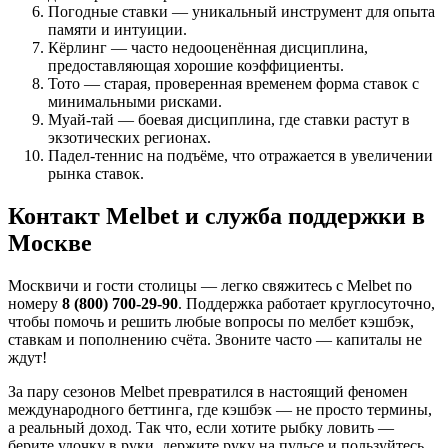
Погодные ставки — уникальный инструмент для опыта
памяти и интуиции.
Кёрлинг — часто недооценённая дисциплина,
предоставляющая хорошие коэффициенты.
Тото — старая, проверенная временем форма ставок с
минимальными рисками.
Муай-тай — боевая дисциплина, где ставки растут в
экзотических регионах.
Падел-теннис на подъёме, что отражается в увеличении
рынка ставок.
Контакт Melbet и служба поддержки в
Москве
Москвичи и гости столицы — легко свяжитесь с Melbet по
номеру
8 (800) 700-29-90
. Поддержка работает круглосуточно,
чтобы помочь и решить любые вопросы по мелбет кэшбэк,
ставкам и пополнению счёта. Звоните часто — капиталы не
ждут!
За пару сезонов Melbet превратился в настоящий феномен
международного беттинга, где кэшбэк — не просто термины,
а реальный доход. Так что, если хотите рыбку ловить —
берите удочку в руки, держите руку на пульсе и пользуйтесь