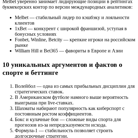
Melbet уверенно занимает лидирующие позиции в рейтингах
букмекерских контор по версии международных аналитиков:
Melbet — стабильный лидер по кэшбэку и лояльности
клиентов
1xBet — конкурент с широкой франшизой, уступая в
бонусных условиях
Fonbet, Winline, Betcity — крепкие игроки на российском
рынке
William Hill и Bet365 — фавориты в Европе и Азии
10 уникальных аргументов и фактов о
спорте и беттинге
Волейбол — одна из самых прибыльных дисциплин для
стратегических ставок.
В Американском футболе намного выше вероятность
выигрыша при live-ставках.
Шахматы набирают популярность как киберспорт с
постоянным ростом коэффициентов.
Бокс и кулачные бои — сложные виды спорта для
прогнозов из-за непредсказуемости исхода.
Формула-1 — стабильность позволяет строить
долгосрочные стратегии.