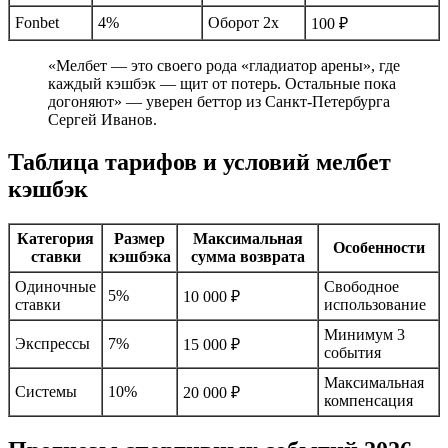
Fonbet
4%
Оборот 2х
100 ₽
«Мелбет — это своего рода «гладиатор арены», где
каждый кэшбэк — щит от потерь. Остальные пока
догоняют» — уверен беттор из Санкт-Петербурга
Сергей Иванов.
Таблица тарифов и условий мелбет
кэшбэк
Категория
Размер
Максимальная
Особенности
ставки
кэшбэка
сумма возврата
Одиночные
Свободное
5%
10 000 ₽
ставки
использование
Минимум 3
Экспрессы
7%
15 000 ₽
события
Максимальная
Системы
10%
20 000 ₽
компенсация