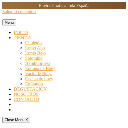
Envíos Gratis a toda España
Saltar al contenido
Menu
INICIO
TIENDA
Chuletón
Lomo Alto
Lomo Bajo
Solomillo
Hamburguesa
Entraña de Buey
Vacío de Buey
Cecina de buey
Embutido
DEGUSTACIÓN
NOSOTROS
CONTACTO
Close Menu
X