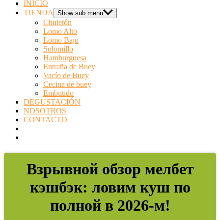
INICIO
TIENDA
Show sub menu
Chuletón
Lomo Alto
Lomo Bajo
Solomillo
Hamburguesa
Entraña de Buey
Vacío de Buey
Cecina de buey
Embutido
DEGUSTACIÓN
NOSOTROS
CONTACTO
Взрывной обзор мелбет
кэшбэк: ловим куш по
полной в 2026-м!