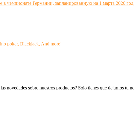
м в чемпионате Германии, запланированную на 1 марта 2026 год
ino poker, Blackjack, And more!
as las novedades sobre nuestros productos? Solo tienes que dejarnos tu n