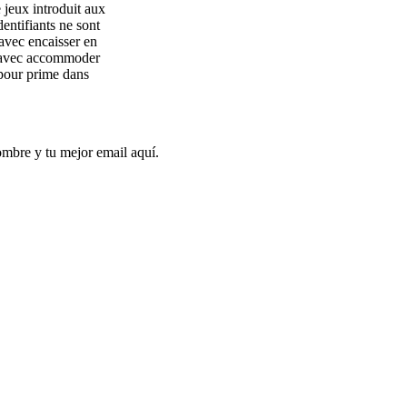
 jeux introduit aux
dentifiants ne sont
avec encaisser en
ns avec accommoder
 pour prime dans
ombre y tu mejor email aquí.