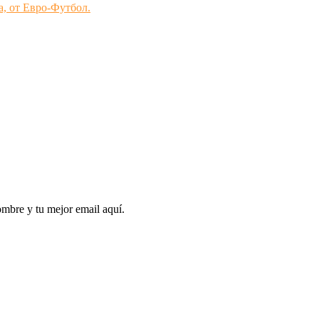
а, от Евро-Футбол.
ombre y tu mejor email aquí.