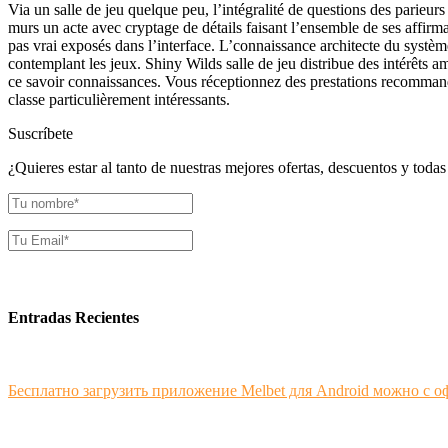
Via un salle de jeu quelque peu, l’intégralité de questions des parieur
murs un acte avec cryptage de détails faisant l’ensemble de ses affirmati
pas vrai exposés dans l’interface. L’connaissance architecte du systè
contemplant les jeux. Shiny Wilds salle de jeu distribue des intérêts 
ce savoir connaissances. Vous réceptionnez des prestations recommandé
classe particulièrement intéressants.
Suscríbete
¿Quieres estar al tanto de nuestras mejores ofertas, descuentos y tod
Entradas Recientes
Бесплатно загрузить приложение Melbet для Android можно с о