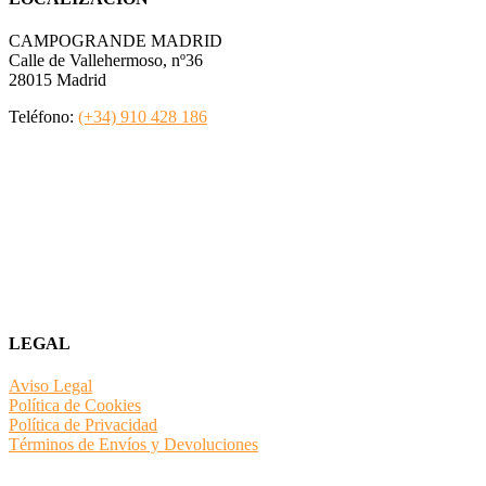
CAMPOGRANDE MADRID
Calle de Vallehermoso
, nº36
28015 Madrid
Teléfono:
(+34) 910 428 186
LEGAL
Aviso Legal
Política de Cookies
Política de Privacidad
Términos de Envíos y Devoluciones