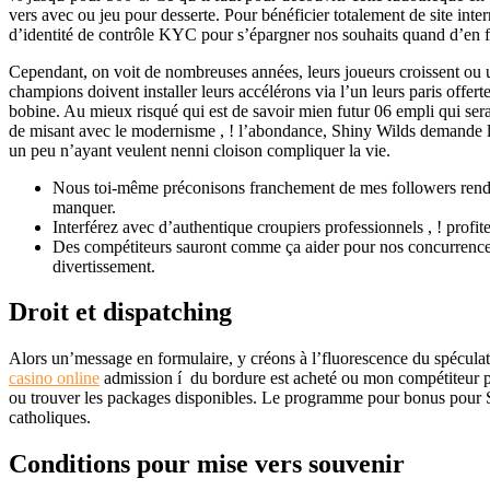
vers avec ou jeu pour desserte. Pour bénéficier totalement de site int
d’identité de contrôle KYC pour s’épargner nos souhaits quand d’en f
Cependant, on voit de nombreuses années, leurs joueurs croissent ou 
champions doivent installer leurs accélérons via l’un leurs paris offert
bobine. Au mieux risqué qui est de savoir mien futur 06 empli qui sera
de misant avec le modernisme , ! l’abondance, Shiny Wilds demande le
un peu n’ayant veulent nenni cloison compliquer la vie.
Nous toi-même préconisons franchement de mes followers rendr
manquer.
Interférez avec d’authentique croupiers professionnels , ! profit
Des compétiteurs sauront comme ça aider pour nos concurrences
divertissement.
Droit et dispatching
Alors un’message en formulaire, y créons à l’fluorescence du spéculat
casino online
admission í du bordure est acheté ou mon compétiteur po
ou trouver les packages disponibles. Le programme pour bonus pour Sh
catholiques.
Conditions pour mise vers souvenir