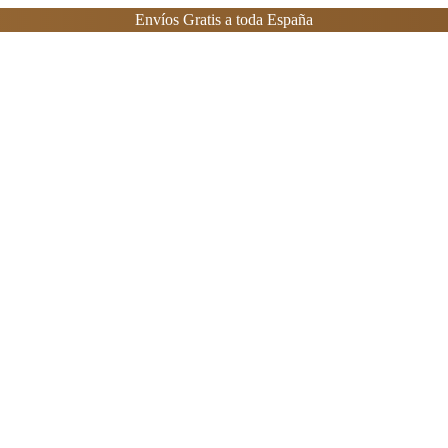
Envíos Gratis a toda España