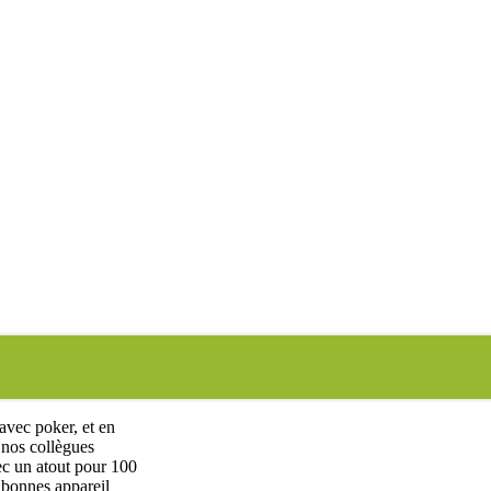
avec poker, et en
 nos collègues
ec un atout pour 100
 bonnes appareil